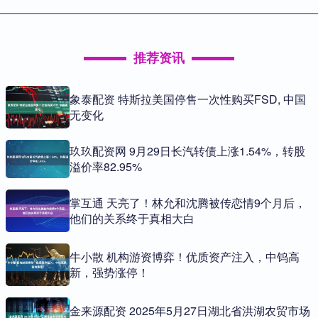
推荐资讯
象泰配资 特斯拉美国停售一次性购买FSD, 中国
无变化
玖玖配资网 9月29日长汽转债上涨1.54%，转股
溢价率82.95%
掌互通 天亮了！林允和沈腾被传恋情9个月后，
他们的关系终于真相大白
牛小散 机构游资博弈！优质资产注入，中钨高
新，强势涨停！
金来源配资 2025年5月27日湖北省洪湖农贸市场