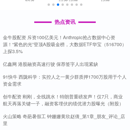
热点资讯
金牛股配资 斥资100亿美元！Anthropic抢占数据中心资
源！“紫色的光”登顶A股吸金榜，大数据ETF华宝（516700）
上探3.5%
亿鑫网 港股融资高速行驶 保荐签字人出现紧缺
91快牛 西陇科学：实控人之一黄少群质押1700万股用于个人
资金需求
创牛配资 刚刚，全线跳水！特朗普重磅发声！仅7只，商业
航天再落关键一子，融资客埋伏的绩优潜力股曝光（附股）
火山策略 奇葩暑假工 钟姗姗黄欣赵倩_第1章_朋友_评论_店
里