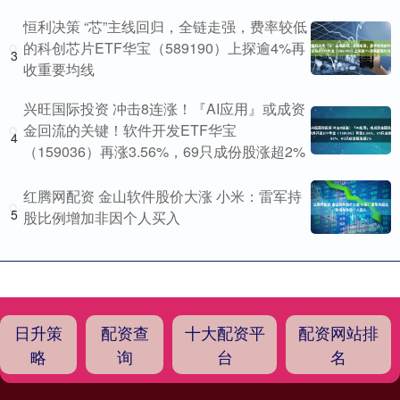
恒利决策 “芯”主线回归，全链走强，费率较低
的科创芯片ETF华宝（589190）上探逾4%再
3
收重要均线
兴旺国际投资 冲击8连涨！『AI应用』或成资
金回流的关键！软件开发ETF华宝
4
（159036）再涨3.56%，69只成份股涨超2%
红腾网配资 金山软件股价大涨 小米：雷军持
5
股比例增加非因个人买入
日升策
配资查
十大配资平
配资网站排
略
询
台
名