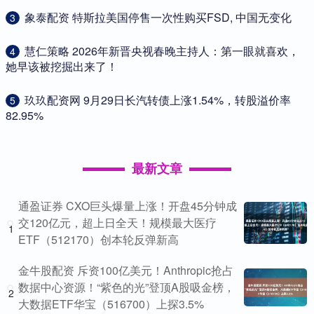
​象泰配资 特斯拉美国停售一次性购买FSD, 中国无变化
3
​慧仁策略 2026年新晋央视春晚主持人：第一眼就喜欢，
4
她早该被挖掘出来了！
​玖玖配资网 9月29日长汽转债上涨1.54%，转股溢价率
5
82.95%
最新文章
通盈证券 CXO巨头爆量上涨！开盘45分钟成
交120亿元，超上日全天！规模最大医疗
1
ETF（512170）创本轮反弹新高
金牛股配资 斥资100亿美元！Anthropic抢占
数据中心资源！“紫色的光”登顶A股吸金榜，
2
大数据ETF华宝（516700）上探3.5%