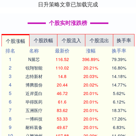
日升策略文章已加载完成
个股实时涨跌榜
个股跌幅
个股流入
个股流出
换手率
个股涨幅
排名
名称
最新价
涨幅
换手率
1
N展芯
116.52
396.89%
79.39%
2
锐翔智能
110.02
20.21%
16.80%
3
志特新材
14.8
20.03%
14.18%
4
博腾股份
20.44
20.02%
14.77%
5
近岸蛋白
46.72
20.01%
5.62%
6
毕得医药
61.6
20.01%
6.12%
7
五洲医疗
83.62
20.01%
18.37%
8
一博科技
53.33
20.01%
17.26%
9
耐科装备
49.67
20.01%
6.83%
10
义翘神州
107.88
20.00%
11.60%