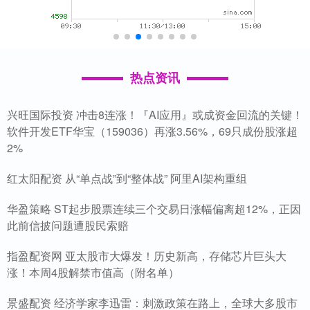
热点资讯
兴旺国际投资 冲击8连涨！『AI应用』或成资金回流的关键！
软件开发ETF华宝（159036）再涨3.56%，69只成份股涨超
2%
红太阳配资 从“单点战”到“整体战” 阿里AI架构重组
华盈策略 ST起步股票连续三个交易日涨幅偏离超12%，正因
此前信披问题遭股民索赔
指盈配资网 亚太股市大爆发！历史新高，存储芯片巨头大
涨！本周4股解禁市值高（附名单）
景盛配资 经济学家李迅雷：刺激政策在路上，全球大多股市