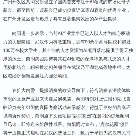
广州开发区共同发起设立了国内首支专注于AI领域的市场化母子
基金。截至目前，该基金已成功投资近50家AI赛道的优秀企业，
在广州开发区培育形成了具有显著集聚效应的AI产业集群。
向阳进一步表示，当前AI产业竞争已进入以人才为核心驱动
力的关键阶段。武汉作为科教重镇，拥有90余所高等院校和超过
130万在校大学生，其丰沛的人才资源为AI项目落地提供了得天独
厚的沃土。前润集团期待将其在AI领域的深厚积累与武汉的人才
优势相结合，积极推动相关项目在武汉乃至湖北省落地生根，为
区域经济创新发展注入强劲动能。
在扩大内需、提振消费的政策导向下，符合消费者深度体验
需求的文旅产业迎来快速发展机遇。向阳特别对上证报和湖北省
驻沪办去年组织的襄阳考察活动表示感谢。得益于良好的营商环
境与合作契机，前润旗下文旅项目“鹿尔花园”在襄阳的进展顺利
且迅速，即将迎来阶段性成果。向阳同时宣布，“鹿尔花园”项目
将于近期正式启动在武汉的选址工作，致力于早日为武汉市民打