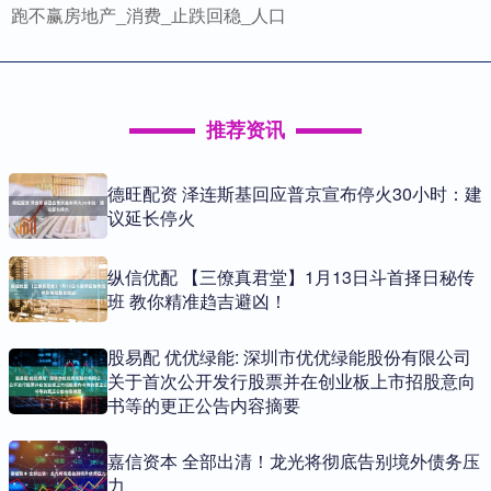
跑不赢房地产_消费_止跌回稳_人口
推荐资讯
德旺配资 泽连斯基回应普京宣布停火30小时：建
议延长停火
纵信优配 【三僚真君堂】1月13日斗首择日秘传
班 教你精准趋吉避凶！
股易配 优优绿能: 深圳市优优绿能股份有限公司
关于首次公开发行股票并在创业板上市招股意向
书等的更正公告内容摘要
嘉信资本 全部出清！龙光将彻底告别境外债务压
力