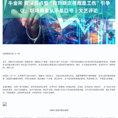
封面新闻记者 王一理
近日，刘晓庆主演的短剧《锦绣安然》因吻戏上了热搜，但真正引发广大关注的，不是75岁的她和小30多岁男演员金珈的年龄差，而是网
友“演员顾言修”点赞了“你这是工伤”的评论，其演员身份让网友误以为是拍对手戏的搭档。随后，片方迅速发布声明，该演员并非《锦绣安
然》演职人员。
演员的一言一行，从来都不只是代表自己。就像在一场活动上，肖战主动给前辈让C位、杨幂弯腰帮同行整理裙角，这些小细节被网友称
赞，就是因为藏着对前辈、对同行的敬畏。顾言修的一个点赞，真正的“伤”，从不是和前辈搭戏的委屈，而是轻慢工作、不尊重人的狭隘。
反观刘晓庆，却用一辈子的敬业，给年轻演员作出表率。从早年凭《芙蓉镇》拿遍金鸡奖、百花奖，到40岁演《武则天》，从14岁少女演
到83岁暮年，凭实力站稳影坛；如今75岁的她，依旧不含糊，拍短剧10天扛下80集的高强度拍摄。作为实打实的影坛前辈，她从不摆资
历、不降低要求，这样的职业态度，本就是年轻一代的行业榜样。
刘晓庆 图据刘晓庆微博