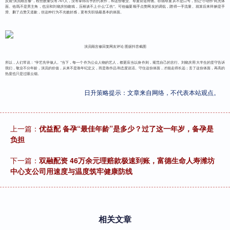
反观“演员顾言修”，粉丝数量仅有761人，没有拿得出手的代表作，和这份敬业、尊重背道而驰。职场尊重从不是口号，别让“小动作”耗光体
面。他既不是男主角，也没和刘晓庆拍吻戏，压根谈不上什么“工伤”。可他偏要顺手点赞网友的调侃，蹭得一手流量。就算后来辩解是手
滑、删了点赞又道歉，但这种行为不光败好感，更有失职场最基本的体面。
演员顾言修回复网友评论 图据抖音截图
所以，人们常说：“学艺先学做人。”当下，每一个作为公众人物的艺人，都更应当以身作则，规范自己的言行。刘晓庆用大半生的坚守告诉
我们，敬业不分年龄，演员的价值，从来不是靠年纪定义，而是靠作品和态度说话。守住这份体面，才能走得长远；丢了这份体面，再高的
热度也只是过眼云烟。
日升策略提示：文章来自网络，不代表本站观点。
上一篇：
优益配 备孕“最佳年龄”是多少？过了这一年岁，备孕是
负担
下一篇：
双融配资 46万余元理赔款极速到账，富德生命人寿潍坊
中心支公司用速度与温度筑牢健康防线
相关文章