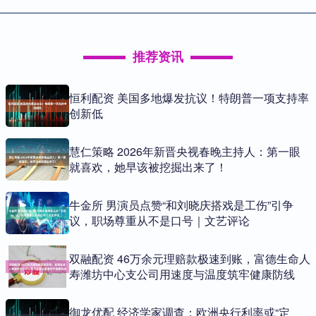
推荐资讯
恒利配资 美国多地爆发抗议！特朗普一项支持率
创新低
慧仁策略 2026年新晋央视春晚主持人：第一眼
就喜欢，她早该被挖掘出来了！
牛金所 男演员点赞“和刘晓庆搭戏是工伤”引争
议，职场尊重从不是口号｜文艺评论
双融配资 46万余元理赔款极速到账，富德生命人
寿潍坊中心支公司用速度与温度筑牢健康防线
御龙优配 经济学家调查：欧洲央行利率或“定