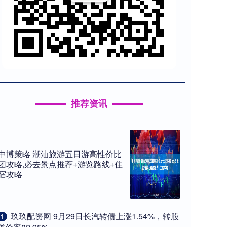
推荐资讯
中博策略 潮汕旅游五日游高性价比
团攻略,必去景点推荐+游览路线+住
宿攻略
​玖玖配资网 9月29日长汽转债上涨1.54%，转股
1