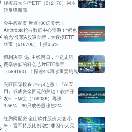
1
规模最大医疗ETF（512170）创本
轮反弹新高
金牛股配资 斥资100亿美元！
Anthropic抢占数据中心资源！“紫色
2
的光”登顶A股吸金榜，大数据ETF
华宝（516700）上探3.5%
恒利决策 “芯”主线回归，全链走强，
费率较低的科创芯片ETF华宝
3
（589190）上探逾4%再收重要均线
兴旺国际投资 冲击8连涨！『AI应
用』或成资金回流的关键！软件开
4
发ETF华宝（159036）再涨
3.56%，69只成份股涨超2%
红腾网配资 金山软件股价大涨 小
米：雷军持股比例增加非因个人买
5