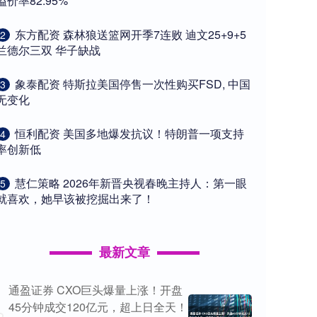
溢价率82.95%
​东方配资 森林狼送篮网开季7连败 迪文25+9+5
2
兰德尔三双 华子缺战
​象泰配资 特斯拉美国停售一次性购买FSD, 中国
3
无变化
​恒利配资 美国多地爆发抗议！特朗普一项支持
4
率创新低
​慧仁策略 2026年新晋央视春晚主持人：第一眼
5
就喜欢，她早该被挖掘出来了！
最新文章
通盈证券 CXO巨头爆量上涨！开盘
45分钟成交120亿元，超上日全天！