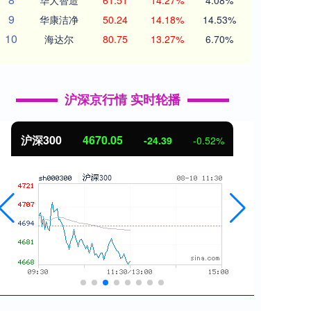
华大智造
61.51
14.27%
4.08%
9
华康洁净
50.24
14.18%
14.53%
10
海达尔
80.75
13.27%
6.70%
沪深京行情 实时轮播
沪深300
4670.05
北证
-24.39
-0.52%