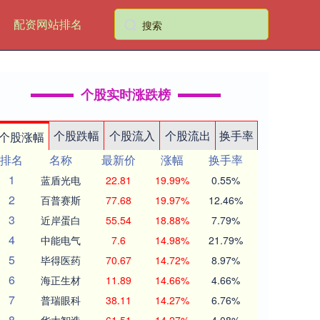
配资网站排名
个股实时涨跌榜
个股跌幅
个股流入
个股流出
换手率
个股涨幅
排名
名称
最新价
涨幅
换手率
1
蓝盾光电
22.81
19.99%
0.55%
2
百普赛斯
77.68
19.97%
12.46%
3
近岸蛋白
55.54
18.88%
7.79%
4
中能电气
7.6
14.98%
21.79%
5
毕得医药
70.67
14.72%
8.97%
6
海正生材
11.89
14.66%
4.66%
7
普瑞眼科
38.11
14.27%
6.76%
8