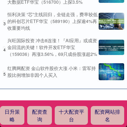
大数据ETF华宝（516700）上探3.5%
恒利决策 “芯”主线回归，全链走强，费率较低
的科创芯片ETF华宝（589190）上探逾4%再
3
收重要均线
兴旺国际投资 冲击8连涨！『AI应用』或成资
金回流的关键！软件开发ETF华宝
4
（159036）再涨3.56%，69只成份股涨超2%
红腾网配资 金山软件股价大涨 小米：雷军持
5
股比例增加非因个人买入
日升策
配资查
十大配资平
配资网站排
略
询
台
名