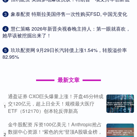
​象泰配资 特斯拉美国停售一次性购买FSD, 中国无变化
3
​慧仁策略 2026年新晋央视春晚主持人：第一眼就喜欢，
4
她早该被挖掘出来了！
​玖玖配资网 9月29日长汽转债上涨1.54%，转股溢价率
5
82.95%
最新文章
通盈证券 CXO巨头爆量上涨！开盘45分钟成
交120亿元，超上日全天！规模最大医疗
1
ETF（512170）创本轮反弹新高
金牛股配资 斥资100亿美元！Anthropic抢占
数据中心资源！“紫色的光”登顶A股吸金榜，
2