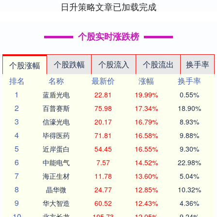
日升策略文章已加载完成
个股实时涨跌榜
个股跌幅
个股流入
个股流出
换手率
个股涨幅
排名
名称
最新价
涨幅
换手率
1
蓝盾光电
22.81
19.99%
0.55%
2
百普赛斯
75.98
17.34%
18.90%
3
信濠光电
20.17
16.79%
8.93%
4
毕得医药
71.81
16.58%
9.88%
5
近岸蛋白
54.45
16.55%
9.30%
6
中能电气
7.57
14.52%
22.98%
7
海正生材
11.78
13.60%
5.04%
8
晶华微
24.77
12.85%
10.32%
9
华大智造
60.52
12.43%
4.36%
10
北方长龙
105.73
12.05%
9.24%