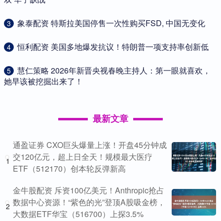
​象泰配资 特斯拉美国停售一次性购买FSD, 中国无变化
3
​恒利配资 美国多地爆发抗议！特朗普一项支持率创新低
4
​慧仁策略 2026年新晋央视春晚主持人：第一眼就喜欢，
5
她早该被挖掘出来了！
最新文章
通盈证券 CXO巨头爆量上涨！开盘45分钟成
交120亿元，超上日全天！规模最大医疗
1
ETF（512170）创本轮反弹新高
金牛股配资 斥资100亿美元！Anthropic抢占
数据中心资源！“紫色的光”登顶A股吸金榜，
2
大数据ETF华宝（516700）上探3.5%