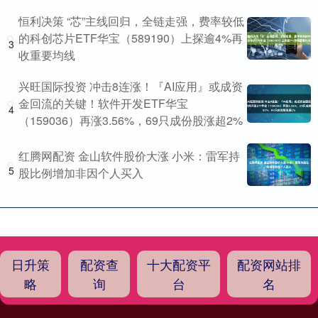
恒利决策 “芯”主线回归，全链走强，费率较低
的科创芯片ETF华宝（589190）上探逾4%再
3
收重要均线
兴旺国际投资 冲击8连涨！『AI应用』或成资
金回流的关键！软件开发ETF华宝
4
（159036）再涨3.56%，69只成份股涨超2%
红腾网配资 金山软件股价大涨 小米：雷军持
5
股比例增加非因个人买入
日升策
配资查
十大配资平
配资网站排
略
询
台
名